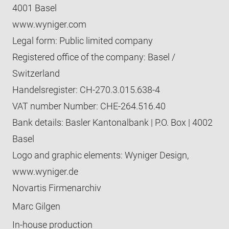
Glyybi 1
4001 Basel
Buffet
Glyybi 2 & 3
TEAM WYNIGER-EVENTS
www.wyniger.com
Serviertes Menü
Legal form: Public limited company
CONTACT
Registered office of the company: Basel /
Switzerland
Handelsregister: CH-270.3.015.638-4
VAT number Number: CHE-264.516.40
Bank details: Basler Kantonalbank | P.O. Box | 4002
Basel
Logo and graphic elements: Wyniger Design,
www.wyniger.de
Novartis Firmenarchiv
Marc Gilgen
In-house production