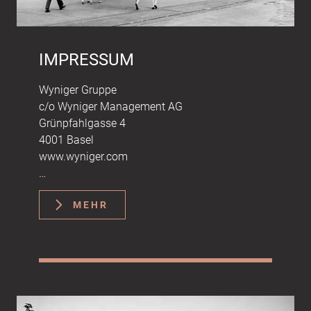
IMPRESSUM
Wyniger Gruppe
c/o Wyniger Management AG
Grünpfahlgasse 4
4001 Basel
www.wyniger.com
Rechtsform: Aktiengesellschaft
MEHR
Sitz der Gesellschaft: Basel / Schweiz
Handelsregister: CH-270.3.015.638-4
MwSt. Nummer: CHE-264.516.40