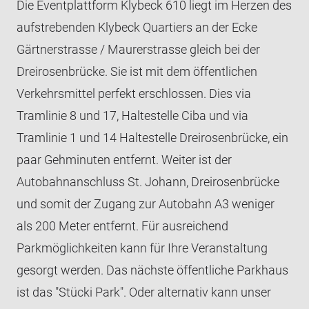
Die Eventplattform Klybeck 610 liegt im Herzen des
Glyybi 1
Weihnachtsfeier
Buffet
aufstrebenden Klybeck Quartiers an der Ecke
Glyybi 2 & 3
TEAM WYNIGER-EVENTS
Serviertes Menü
Gärtnerstrasse / Maurerstrasse gleich bei der
KONTAKT UND ANFRAGE
Dreirosenbrücke. Sie ist mit dem öffentlichen
Verkehrsmittel perfekt erschlossen. Dies via
Tramlinie 8 und 17, Haltestelle Ciba und via
Tramlinie 1 und 14 Haltestelle Dreirosenbrücke, ein
paar Gehminuten entfernt. Weiter ist der
Autobahnanschluss St. Johann, Dreirosenbrücke
und somit der Zugang zur Autobahn A3 weniger
als 200 Meter entfernt. Für ausreichend
Parkmöglichkeiten kann für Ihre Veranstaltung
gesorgt werden. Das nächste öffentliche Parkhaus
ist das "Stücki Park". Oder alternativ kann unser