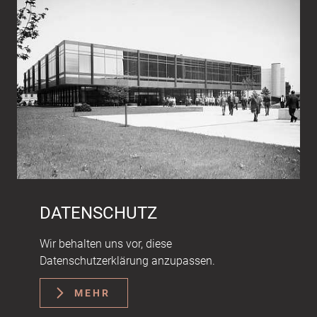
Bankverbindung: Basler Kantonalbank |
Postfach | 4002 Basel
Logo und graphische Elemente: Wyniger
Design, www.wyniger.de
Fotos auf der...
DATENSCHUTZ
Wir behalten uns vor, diese
Datenschutzerklärung anzupassen.
MEHR