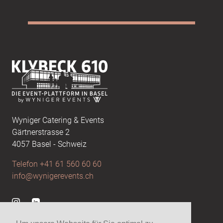
Footer
Wyniger Catering & Events
Gärtnerstrasse 2
4057 Basel - Schweiz
Telefon +41 61 560 60 60
info@wynigerevents.ch
Besuchen Sie uns auf Instagram
Visit us at Linkedin