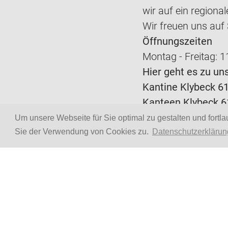
wir auf ein regiona
Wir freuen uns auf 
Öffnungszeiten
Montag - Freitag: 1
Hier geht es zu un
Kantine Klybeck 6
Kanteen Klybeck 6
Preise:
Um unsere Webseite für Sie optimal zu gestalten und fort
Hauptgericht mit F
Sie der Verwendung von Cookies zu.
Datenschutzerklärun
CHF 14.50
Hauptgericht veget
CHF 13.50
Beilage
CHF 2.50