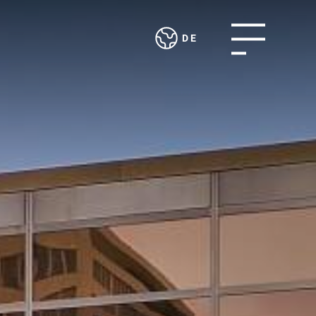
Open menu
DE
Deutsch
ARE &
KANTINE KLYBECK
English
TEAM WYNIGER-
INGS
610
EVENTS
Rhystadt
 1
2 & 3