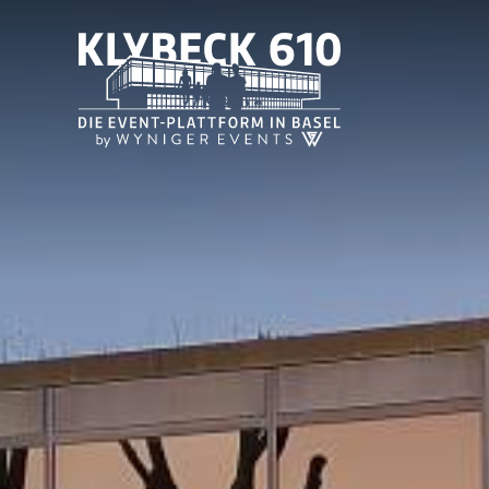
WYNIGEREVENTS
ÜBER UNS
LAGE
REFERENZE
WYNIGEREVENTS
KLYBECK 610
IHR ANLAS
Business
Catering
Extrafahrt B
Lounge Tram
Familienfeie
Generalver
Unterhaltun
Weihnachtsf