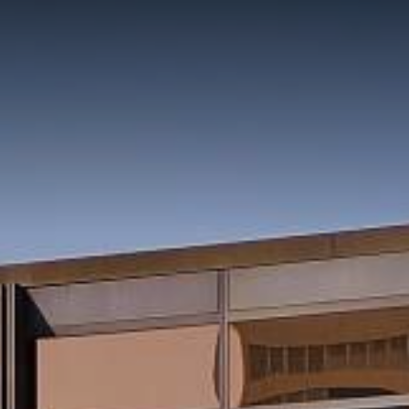
N
GALERIE
S
EVENT-
MENUVORSCHLÄGE
SEMIN
LOKALITÄTEN
MEET
Klybeck 610
Lunch-Angebot
Salon 
Restaurant Matisse
Flying Lunch
Glyybi
ar
Salon Rhystadt
Apéro-Riche
Glyybi 
 der BLT
Buffet
r
Serviertes Menü
sammlung
g
eier