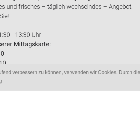
les und frisches – täglich wechselndes – Angebot.
Sie!
1:30 - 13:30 Uhr
serer Mittagskarte:
10
10
laufend verbessern zu können, verwenden wir Cookies. Durch d
leisch oder Fisch
g
arisch
nsalat